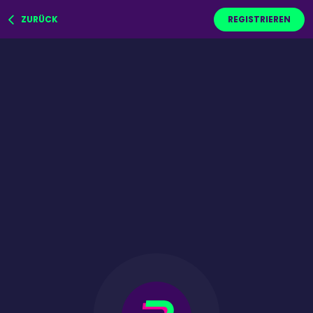
ZURÜCK
REGISTRIEREN