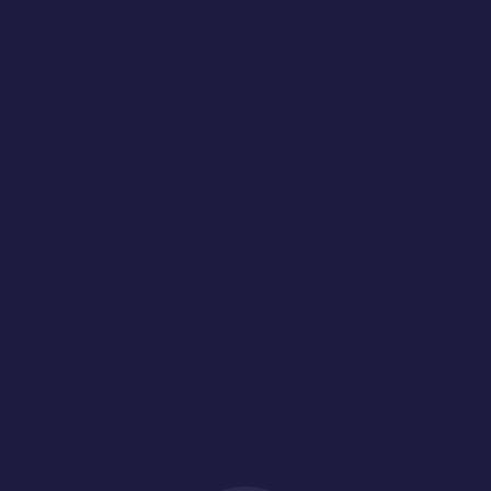
TURNIERE