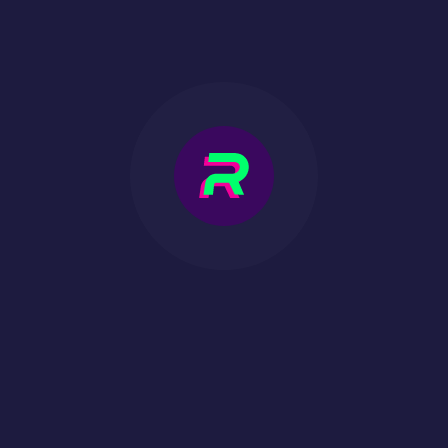
DATENSCHUTZ
COOKIE-RICHTLINIE
VERANTWORTUNGSVOLLES SPIELEN
CASINO MIT MINDESTEINZAHLUNG AUSTRALIEN
APP INSTALLIEREN