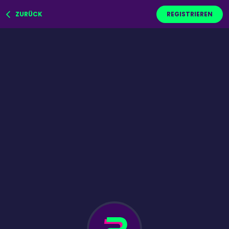
ZURÜCK
REGISTRIEREN