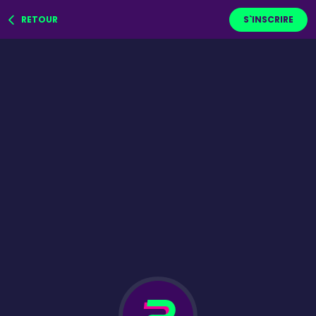
RETOUR
S`INSCRIRE