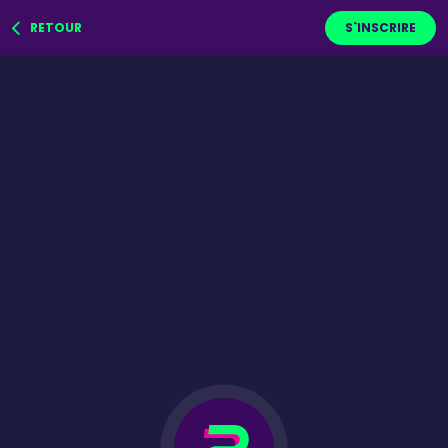
RETOUR
S`INSCRIRE