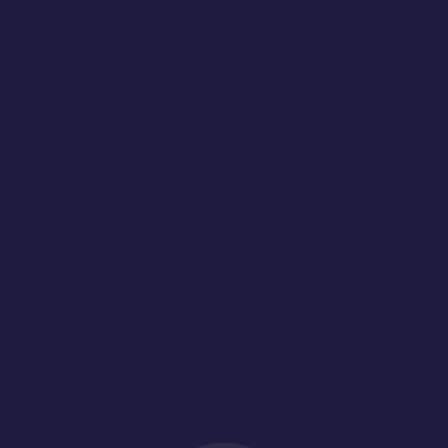
TOURNOIS