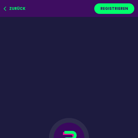
ZURÜCK
REGISTRIEREN