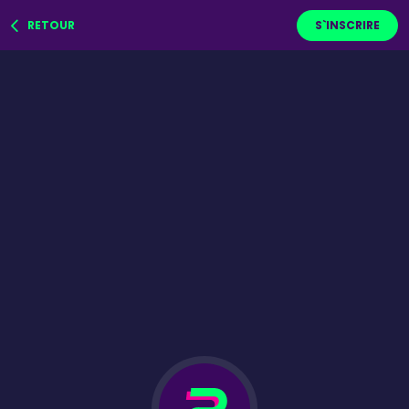
RETOUR
S`INSCRIRE