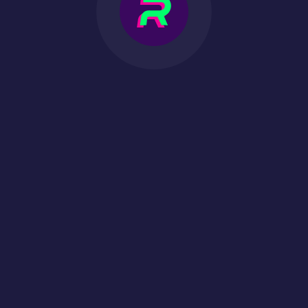
JEDER
GEWINNT!
BEITRETEN
BEDINGUNGEN UND KONDITIONEN
ÜBER UNS