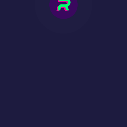
JEDER
GEWINNT!
BEITRETEN
BEDINGUNGEN UND KONDITIONEN
ÜBER UNS