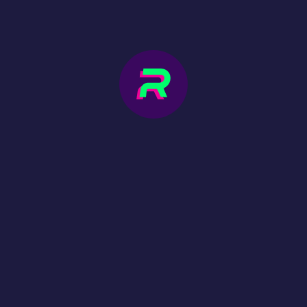
JUSQU'À 155 FS
Ouvrez votre prime et obtenez de formidables prix !
VOIR LES RÉCOMPENSES
COMMENT ACHETER UN BONUS ?
Allez
01
02
dans la
Effectuez
boutique
un dépôt
de
bonus